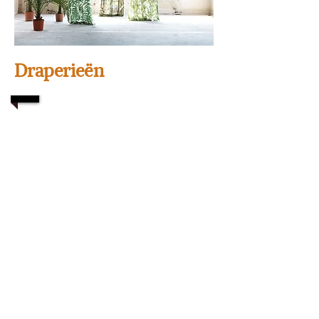
Draperieën
1/2
Bezoek onze webshop
Klik hier
Décors et Tissus