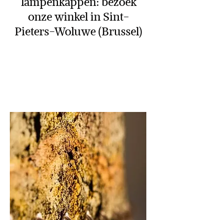
lampenkappen: bezoek
onze winkel in Sint-
Pieters-Woluwe (Brussel)
Wilt u uw huis renoveren:
www.hometouch.be