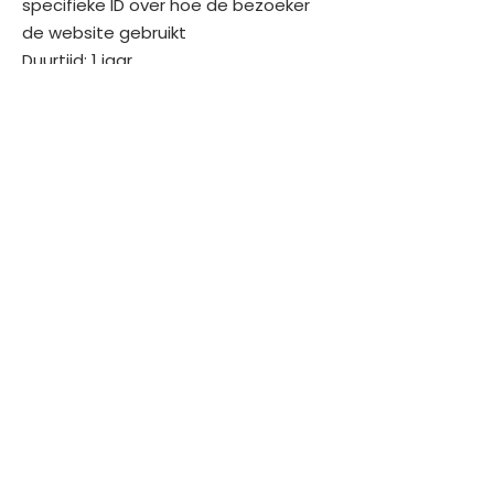
specifieke ID over hoe de bezoeker
de website gebruikt
Duurtijd: 1 jaar
utma
Doel: Gebruikt om statistische
gegevens te genereren wanneer een
bezoeker zijn eerste en zijn laatste
bezoek plaatsvond
Duurtijd: 2 jaar
utmz
Doel: Gebruikt om de bron of
campagne aan te geven hoe de
gebruiker de site heeft bereikt
Duurtijd: 6 maanden
Beheer van cookies
Beheer van cookies via je browser:
Als je wil vermijden dat bepaalde
cookies op jouw computer